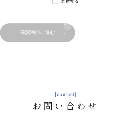
同意する
れる情報です。Cookieはその情報を送ったウェブサーバーによっ
てのみ読まれる可能性があります。Cookieはプログラムではな
く、単独で実行されることはなく、コンピュータウィルスを内包
するものでもありません。当社ウェブサイトのアクセス性・利便
性を向上させる目的で、Cookieを使い、当社ウェブサイトの閲覧
確認画面に進む
状況などの情報を収集する場合があります。このデータは貴方個
確認画面に進む
人を特定・追跡するものではありません。 多くのブラウザは、は
じめからCookieが利用されるように設定されていますが、貴方は
Cookieの受け入れに際して警告を表示したり、拒否するようにブ
ラウザの設定を変更することが可能です。
ウェブサーバーの記録
当社のウェブサーバーは、貴方のコンピュータのIPアドレスを自
動的に収集・記録しますが、これらは貴方個人を特定するもので
はありません。貴方自ら個人情報を開示しない限り、貴方は匿名
のまま当社ウェブサイトを閲覧することが可能です。
[contact]
お問い合わせ
免責事項
当社ウェブサイトからリンクされた、当社ウェブサイト以外のウ
ェブサイトの内容やサービスに関して、当社ウェブサイトの個人
情報保護についての諸条件は適用されません。 当社ウェブサイト
以外のウェブサイトの内容及び、個人情報の保護に関して、当社