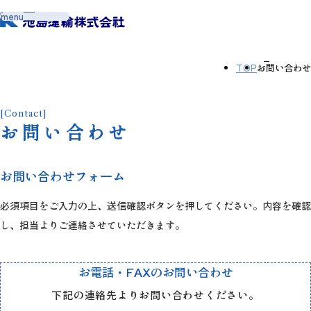
メ
menu
ニ
ュ
ー
を
開
閉
TOP
お問い合わせ
す
る
[Contact]
お問い合わせ
お問い合わせフォーム
必須項目をご入力の上、送信確認ボタンを押してください。内容を確認
し、担当よりご連絡させていただきます。
お電話・FAXのお問い合わせ
下記の連絡先よりお問い合わせください。