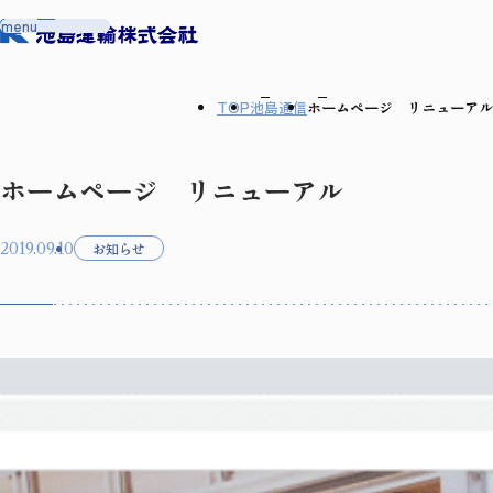
メ
menu
ニ
ュ
ー
を
開
閉
TOP
池島通信
ホームページ リニューアル
す
る
ホームページ リニューアル
2019.09.10
お知らせ