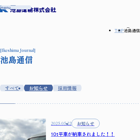
メ
menu
ニ
ュ
ー
を
開
閉
TOP
池島通信
す
る
[Ikeshima Journal]
池島通信
すべて
お知らせ
採用情報
お知らせ
2025.05.22
10t平車が納車されました！！